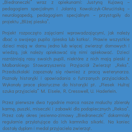
„Biedroneczki” wraz z opiekunami: Justyną Kujawą –
pedagogiem specjalnym i Jolantą Kowalczyk-Okrucińską –
neurologopedą, pedagogiem specjalnym – przystąpiły do
projektu „Bliżej pieska”.
Projekt rozpoczęto zajęciami wprowadzającymi, jak należy
dbać o swojego pupila /pieska lub kotka/. Prawie wszystkie
dzieci mają w domu jedno lub więcej zwierząt domowych i
wiedzą, jak należy opiekować się nimi opiekować. Dzieci
rozróżniają rasy swoich pupili, niektóre z nich mają pieski z
Malborskiego Stowarzyszenia Przyjaciół Zwierząt „Reks”.
Przedszkolaki zapoznały się również z pracą weterynarza.
Poznały historyjki i opowiadania o futrzanych przyjaciołach.
Wykonały prace plastyczne do historyjki pt. „Piesek Hultaj
szuka przyjaciela” M. Eisele, R. Cresswell, U. Haderlein.
Przez pierwsze dwa tygodnie marca nasze maluchy zbierały
karmę, puszki, miseczki i zabawki dla podopiecznych „Reksa”.
Przez cały okres jesienno-zimowy „Biedroneczki” dokarmiały
regularnie przylatujące do ich karmnika sikorki. Na koniec
dostały dyplom i medal przyjaciela zwierząt.