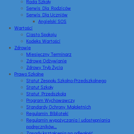
Rada Szkoły
Serwis Dla Rodziców
Serwis Dla Uczniów
Angielski SOS
Wartości
Ciasto Spokoju
Kodeks Wartości
Zdrowie
Miesięczny Terminarz
Zdrowe Odżywianie
Zdrowy Tryb Życia
Prawo Szkolne
Statut Zespołu Szkolno-Przedszkolnego
Statut Szkoły
Statut Przedszkola
Program Wychowawczy
Standardy Ochrony Małoletnich
Regulamin Biblioteki
Regulamin wypożyczania i udostępniania
podręczników…
Zasady kształcenia na odległość