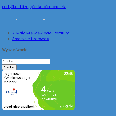
certyfikat-blizej-pieska-biedroneczki
« Mały Miś w świecie literatury
Smacznie i zdrowo »
Wyszukiwanie