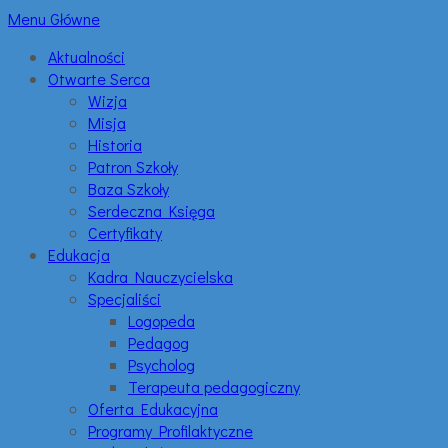
Menu Główne
Aktualności
Otwarte Serca
Wizja
Misja
Historia
Patron Szkoły
Baza Szkoły
Serdeczna Księga
Certyfikaty
Edukacja
Kadra Nauczycielska
Specjaliści
Logopeda
Pedagog
Psycholog
Terapeuta pedagogiczny
Oferta Edukacyjna
Programy Profilaktyczne