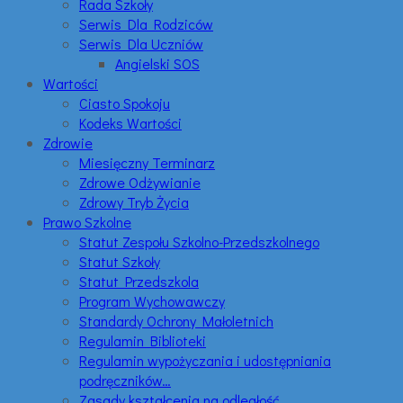
Rada Szkoły
Serwis Dla Rodziców
Serwis Dla Uczniów
Angielski SOS
Wartości
Ciasto Spokoju
Kodeks Wartości
Zdrowie
Miesięczny Terminarz
Zdrowe Odżywianie
Zdrowy Tryb Życia
Prawo Szkolne
Statut Zespołu Szkolno-Przedszkolnego
Statut Szkoły
Statut Przedszkola
Program Wychowawczy
Standardy Ochrony Małoletnich
Regulamin Biblioteki
Regulamin wypożyczania i udostępniania
podręczników…
Zasady kształcenia na odległość