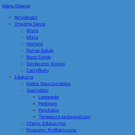
Menu Główne
Aktualności
Otwarte Serca
Wizja
Misja
Historia
Patron Szkoły
Baza Szkoły
Serdeczna Księga
Certyfikaty
Edukacja
Kadra Nauczycielska
Specjaliści
Logopeda
Pedagog
Psycholog
Terapeuta pedagogiczny
Oferta Edukacyjna
Programy Profilaktyczne