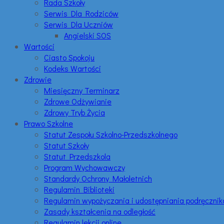
Rada Szkoły
Serwis Dla Rodziców
Serwis Dla Uczniów
Angielski SOS
Wartości
Ciasto Spokoju
Kodeks Wartości
Zdrowie
Miesięczny Terminarz
Zdrowe Odżywianie
Zdrowy Tryb Życia
Prawo Szkolne
Statut Zespołu Szkolno-Przedszkolnego
Statut Szkoły
Statut Przedszkola
Program Wychowawczy
Standardy Ochrony Małoletnich
Regulamin Biblioteki
Regulamin wypożyczania i udostępniania podręczni
Zasady kształcenia na odległość
Regulamin lekcji online