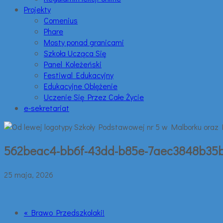
Projekty
Comenius
Phare
Mosty ponad granicami
Szkoła Ucząca Się
Panel Koleżeński
Festiwal Edukacyjny
Edukacyjne Oblężenie
Uczenie Się Przez Całe Życie
e-sekretariat
562beac4-bb6f-43dd-b85e-7aec3848b35
25 maja, 2026
« Brawo Przedszkolaki!