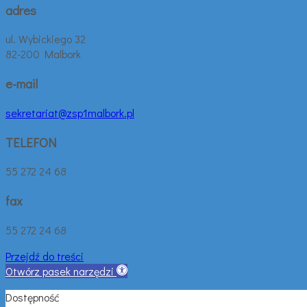
adres
ul. Wybickiego 32
82-200 Malbork
e-mail
sekretariat@zsp1malbork.pl
TELEFON
55 272 24 68
fax
55 272 24 68
Przejdź do treści
Otwórz pasek narzędzi
Dostępność