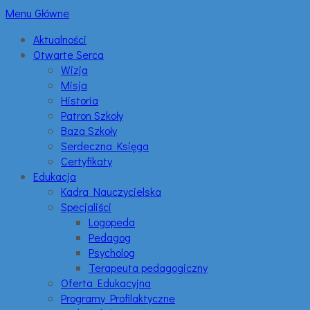
Menu Główne
Aktualności
Otwarte Serca
Wizja
Misja
Historia
Patron Szkoły
Baza Szkoły
Serdeczna Księga
Certyfikaty
Edukacja
Kadra Nauczycielska
Specjaliści
Logopeda
Pedagog
Psycholog
Terapeuta pedagogiczny
Oferta Edukacyjna
Programy Profilaktyczne