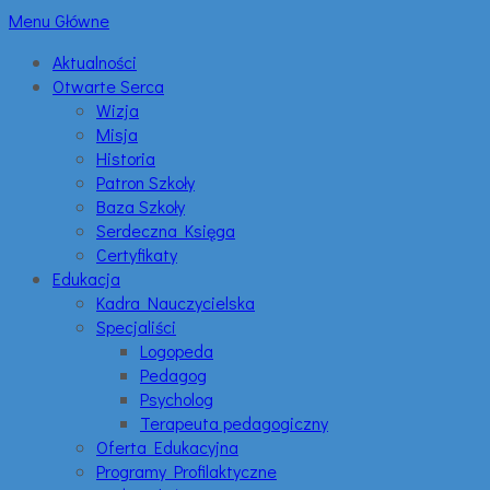
Menu Główne
Aktualności
Otwarte Serca
Wizja
Misja
Historia
Patron Szkoły
Baza Szkoły
Serdeczna Księga
Certyfikaty
Edukacja
Kadra Nauczycielska
Specjaliści
Logopeda
Pedagog
Psycholog
Terapeuta pedagogiczny
Oferta Edukacyjna
Programy Profilaktyczne