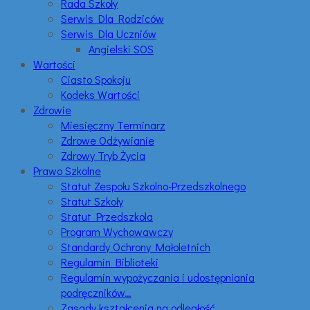
Rada Szkoły
Serwis Dla Rodziców
Serwis Dla Uczniów
Angielski SOS
Wartości
Ciasto Spokoju
Kodeks Wartości
Zdrowie
Miesięczny Terminarz
Zdrowe Odżywianie
Zdrowy Tryb Życia
Prawo Szkolne
Statut Zespołu Szkolno-Przedszkolnego
Statut Szkoły
Statut Przedszkola
Program Wychowawczy
Standardy Ochrony Małoletnich
Regulamin Biblioteki
Regulamin wypożyczania i udostępniania
podręczników…
Zasady kształcenia na odległość