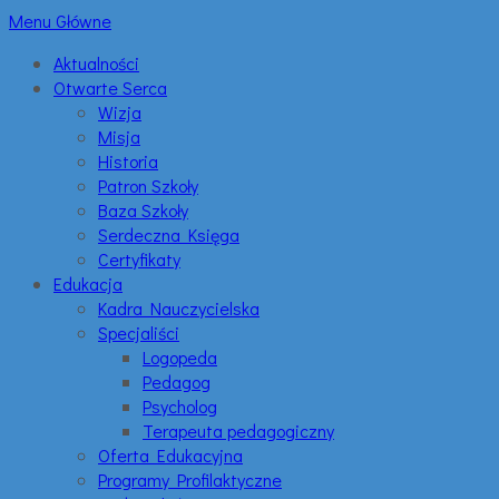
Menu Główne
Aktualności
Otwarte Serca
Wizja
Misja
Historia
Patron Szkoły
Baza Szkoły
Serdeczna Księga
Certyfikaty
Edukacja
Kadra Nauczycielska
Specjaliści
Logopeda
Pedagog
Psycholog
Terapeuta pedagogiczny
Oferta Edukacyjna
Programy Profilaktyczne