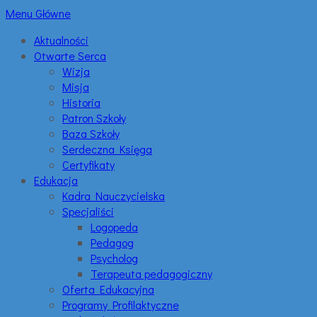
Menu Główne
Aktualności
Otwarte Serca
Wizja
Misja
Historia
Patron Szkoły
Baza Szkoły
Serdeczna Księga
Certyfikaty
Edukacja
Kadra Nauczycielska
Specjaliści
Logopeda
Pedagog
Psycholog
Terapeuta pedagogiczny
Oferta Edukacyjna
Programy Profilaktyczne