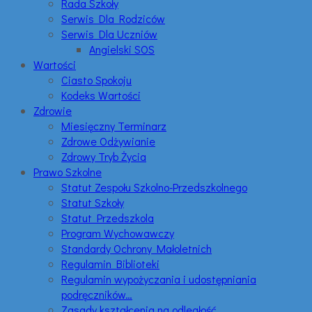
Rada Szkoły
Serwis Dla Rodziców
Serwis Dla Uczniów
Angielski SOS
Wartości
Ciasto Spokoju
Kodeks Wartości
Zdrowie
Miesięczny Terminarz
Zdrowe Odżywianie
Zdrowy Tryb Życia
Prawo Szkolne
Statut Zespołu Szkolno-Przedszkolnego
Statut Szkoły
Statut Przedszkola
Program Wychowawczy
Standardy Ochrony Małoletnich
Regulamin Biblioteki
Regulamin wypożyczania i udostępniania
podręczników…
Zasady kształcenia na odległość