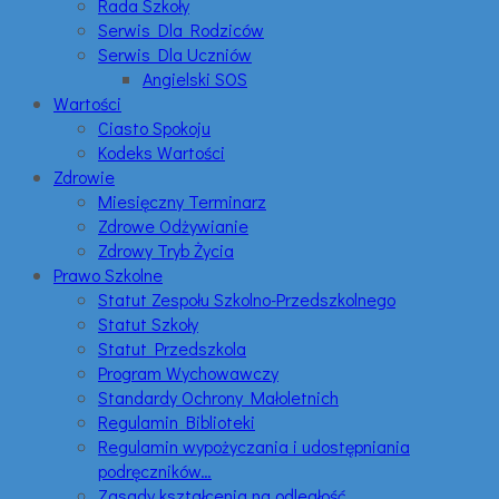
Rada Szkoły
Serwis Dla Rodziców
Serwis Dla Uczniów
Angielski SOS
Wartości
Ciasto Spokoju
Kodeks Wartości
Zdrowie
Miesięczny Terminarz
Zdrowe Odżywianie
Zdrowy Tryb Życia
Prawo Szkolne
Statut Zespołu Szkolno-Przedszkolnego
Statut Szkoły
Statut Przedszkola
Program Wychowawczy
Standardy Ochrony Małoletnich
Regulamin Biblioteki
Regulamin wypożyczania i udostępniania
podręczników…
Zasady kształcenia na odległość