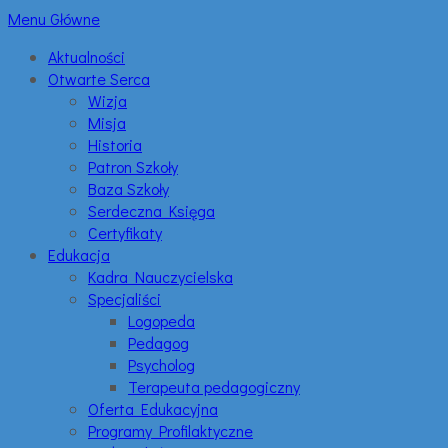
Menu Główne
Aktualności
Otwarte Serca
Wizja
Misja
Historia
Patron Szkoły
Baza Szkoły
Serdeczna Księga
Certyfikaty
Edukacja
Kadra Nauczycielska
Specjaliści
Logopeda
Pedagog
Psycholog
Terapeuta pedagogiczny
Oferta Edukacyjna
Programy Profilaktyczne