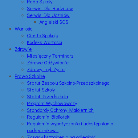
Rada Szkoły
Serwis Dla Rodziców
Serwis Dla Uczniów
Angielski SOS
Wartości
Ciasto Spokoju
Kodeks Wartości
Zdrowie
Miesięczny Terminarz
Zdrowe Odżywianie
Zdrowy Tryb Życia
Prawo Szkolne
Statut Zespołu Szkolno-Przedszkolnego
Statut Szkoły
Statut Przedszkola
Program Wychowawczy
Standardy Ochrony Małoletnich
Regulamin Biblioteki
Regulamin wypożyczania i udostępniania
podręczników…
Zasady kształcenia na odległość