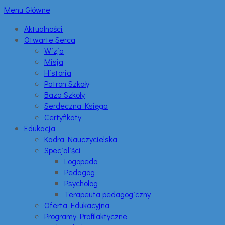
Menu Główne
Aktualności
Otwarte Serca
Wizja
Misja
Historia
Patron Szkoły
Baza Szkoły
Serdeczna Księga
Certyfikaty
Edukacja
Kadra Nauczycielska
Specjaliści
Logopeda
Pedagog
Psycholog
Terapeuta pedagogiczny
Oferta Edukacyjna
Programy Profilaktyczne