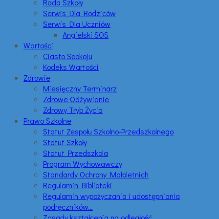
Rada Szkoły
Serwis Dla Rodziców
Serwis Dla Uczniów
Angielski SOS
Wartości
Ciasto Spokoju
Kodeks Wartości
Zdrowie
Miesięczny Terminarz
Zdrowe Odżywianie
Zdrowy Tryb Życia
Prawo Szkolne
Statut Zespołu Szkolno-Przedszkolnego
Statut Szkoły
Statut Przedszkola
Program Wychowawczy
Standardy Ochrony Małoletnich
Regulamin Biblioteki
Regulamin wypożyczania i udostępniania
podręczników…
Zasady kształcenia na odległość