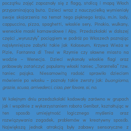
początku zajęć zapoznały się z flagą, stolicą i mapą Włoch
przypominającą buta. Dzieci wraz z nauczycielką wymieniały
swoje skojarzenia na temat tego pięknego kraju, m.in. lody,
cappuccino, pizza, spaghetti, włoskie sery, Pinokio, wulkany,
weneckie maski karnawałowe i Alpy. Przedszkolaki w dalszej
części „wyruszyły” pociągiem w podróż po Włoszech poznając
najsłynniejsze zabytki takie jak Koloseum, Krzywa Wieża w
Pizie, Fontanna di Trevi w Rzymie czy sławne miasto na
wodzie – Wenecja. Dzieci wykonały włoskie flagi oraz
próbowały zatańczyć popularny włoski taniec „Tarantella” tzw.
taniec pająka. Niesamowitą radość sprawiło dzieciom
mówienie po włosku – poznały takie zwroty jak:
buongiorno,
grazie, scusa, arrivederci, ciao, per favore, si, no.
W kolejnym dniu przedszkolaki kodowały zarówno w grupach
jak i wspólnie z wykorzystaniem robota Genibot, kształtując w
ten sposób umiejętność logicznego myślenia oraz
rozwiązywania zagadek, problemów w kreatywny sposób.
Największą jednak atrakcją były zabawy sensoryczne z