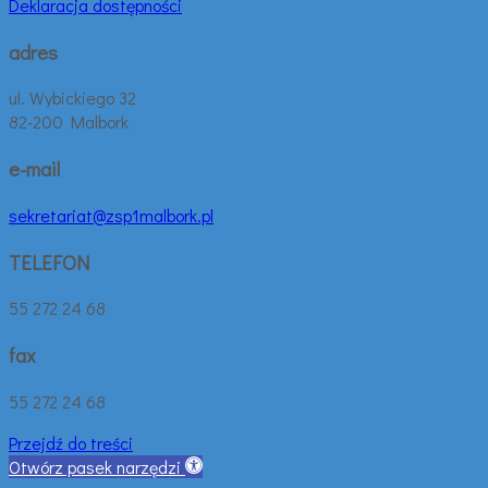
Deklaracja dostępności
adres
ul. Wybickiego 32
82-200 Malbork
e-mail
sekretariat@zsp1malbork.pl
TELEFON
55 272 24 68
fax
55 272 24 68
Przejdź do treści
Otwórz pasek narzędzi