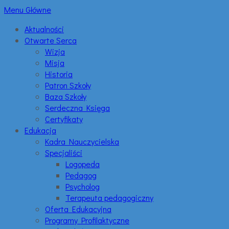
Menu Główne
Aktualności
Otwarte Serca
Wizja
Misja
Historia
Patron Szkoły
Baza Szkoły
Serdeczna Księga
Certyfikaty
Edukacja
Kadra Nauczycielska
Specjaliści
Logopeda
Pedagog
Psycholog
Terapeuta pedagogiczny
Oferta Edukacyjna
Programy Profilaktyczne