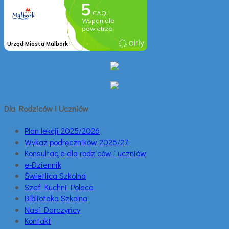
Dla Rodziców i Uczniów
Plan lekcji 2025/2026
Wykaz podręczników 2026/27
Konsultacje dla rodziców i uczniów
e-Dziennik
Świetlica Szkolna
Szef Kuchni Poleca
Biblioteka Szkolna
Nasi Darczyńcy
Kontakt