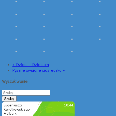
« Dzieci – Dzieciom
Pyszne owsiane ciasteczka »
Wyszukiwanie