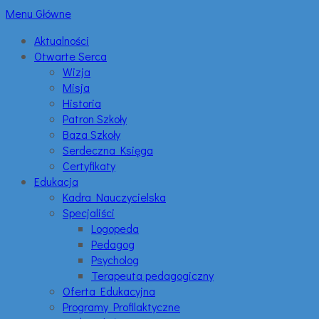
Menu Główne
Aktualności
Otwarte Serca
Wizja
Misja
Historia
Patron Szkoły
Baza Szkoły
Serdeczna Księga
Certyfikaty
Edukacja
Kadra Nauczycielska
Specjaliści
Logopeda
Pedagog
Psycholog
Terapeuta pedagogiczny
Oferta Edukacyjna
Programy Profilaktyczne