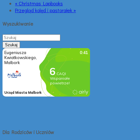
« Christmas Lapbooks
Przegląd kolęd i pastorałek »
Wyszukiwanie
Dla Rodziców i Uczniów