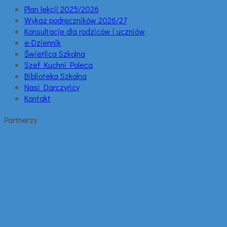
Plan lekcji 2025/2026
Wykaz podręczników 2026/27
Konsultacje dla rodziców i uczniów
e-Dziennik
Świetlica Szkolna
Szef Kuchni Poleca
Biblioteka Szkolna
Nasi Darczyńcy
Kontakt
Partnerzy