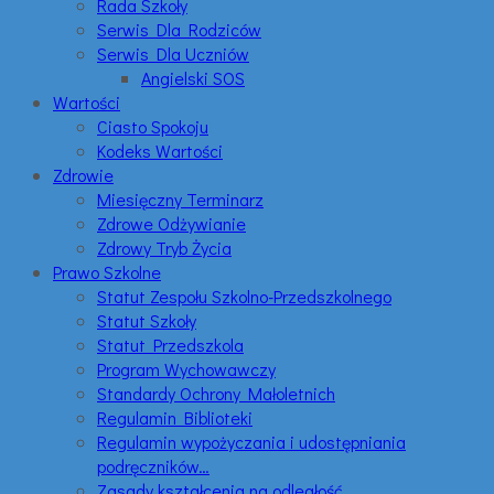
Rada Szkoły
Serwis Dla Rodziców
Serwis Dla Uczniów
Angielski SOS
Wartości
Ciasto Spokoju
Kodeks Wartości
Zdrowie
Miesięczny Terminarz
Zdrowe Odżywianie
Zdrowy Tryb Życia
Prawo Szkolne
Statut Zespołu Szkolno-Przedszkolnego
Statut Szkoły
Statut Przedszkola
Program Wychowawczy
Standardy Ochrony Małoletnich
Regulamin Biblioteki
Regulamin wypożyczania i udostępniania
podręczników…
Zasady kształcenia na odległość