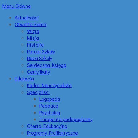
Menu Główne
Aktualności
Otwarte Serca
Wizja
Misja
Historia
Patron Szkoły
Baza Szkoły
Serdeczna Księga
Certyfikaty
Edukacja
Kadra Nauczycielska
Specjaliści
Logopeda
Pedagog
Psycholog
Terapeuta pedagogiczny
Oferta Edukacyjna
Programy Profilaktyczne