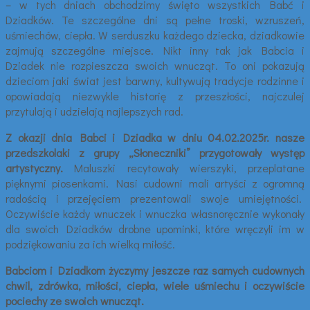
– w tych dniach obchodzimy święto wszystkich Babć i
Dziadków. Te szczególne dni są pełne troski, wzruszeń,
uśmiechów, ciepła. W serduszku każdego dziecka, dziadkowie
zajmują szczególne miejsce. Nikt inny tak jak Babcia i
Dziadek nie rozpieszcza swoich wnucząt. To oni pokazują
dzieciom jaki świat jest barwny, kultywują tradycje rodzinne i
opowiadają niezwykle historię z przeszłości, najczulej
przytulają i udzielają najlepszych rad.
Z okazji dnia Babci i Dziadka w dniu 04.02.2025r. nasze
przedszkolaki z grupy „Słoneczniki” przygotowały występ
artystyczny.
Maluszki recytowały wierszyki, przeplatane
pięknymi piosenkami. Nasi cudowni mali artyści z ogromną
radością i przejęciem prezentowali swoje umiejętności.
Oczywiście każdy wnuczek i wnuczka własnoręcznie wykonały
dla swoich Dziadków drobne upominki, które wręczyli im w
podziękowaniu za ich wielką miłość.
Babciom i Dziadkom życzymy jeszcze raz samych cudownych
chwil, zdrówka, miłości, ciepła, wiele uśmiechu i oczywiście
pociechy ze swoich wnucząt.