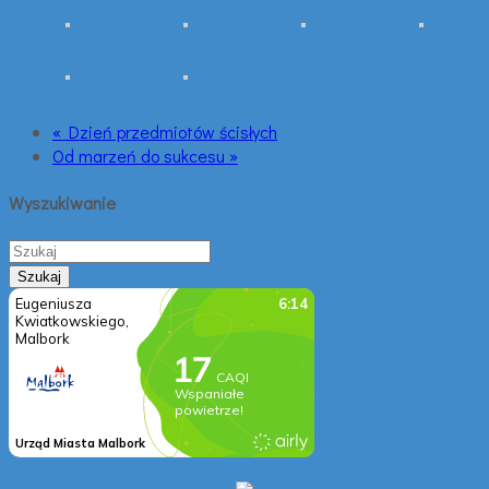
« Dzień przedmiotów ścisłych
Od marzeń do sukcesu »
Wyszukiwanie