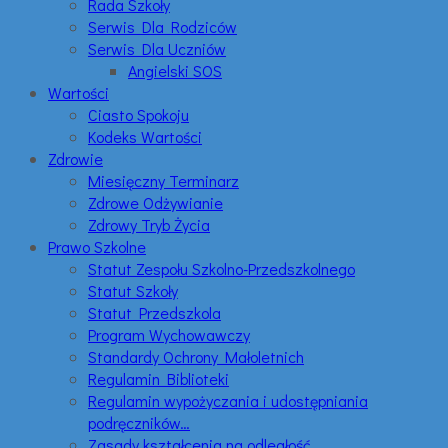
Rada Szkoły
Serwis Dla Rodziców
Serwis Dla Uczniów
Angielski SOS
Wartości
Ciasto Spokoju
Kodeks Wartości
Zdrowie
Miesięczny Terminarz
Zdrowe Odżywianie
Zdrowy Tryb Życia
Prawo Szkolne
Statut Zespołu Szkolno-Przedszkolnego
Statut Szkoły
Statut Przedszkola
Program Wychowawczy
Standardy Ochrony Małoletnich
Regulamin Biblioteki
Regulamin wypożyczania i udostępniania
podręczników…
Zasady kształcenia na odległość