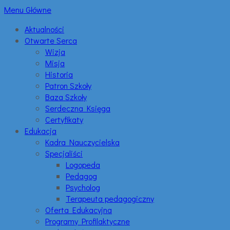
Menu Główne
Aktualności
Otwarte Serca
Wizja
Misja
Historia
Patron Szkoły
Baza Szkoły
Serdeczna Księga
Certyfikaty
Edukacja
Kadra Nauczycielska
Specjaliści
Logopeda
Pedagog
Psycholog
Terapeuta pedagogiczny
Oferta Edukacyjna
Programy Profilaktyczne