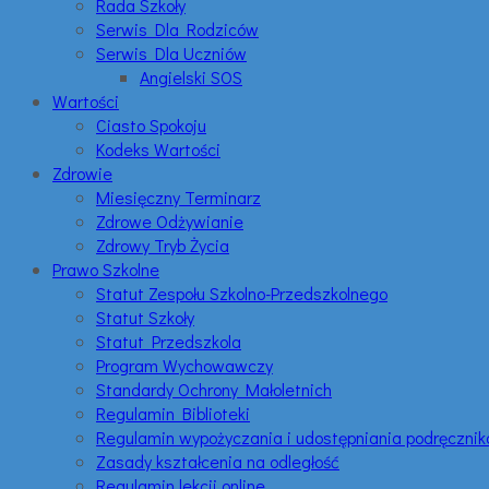
Rada Szkoły
Serwis Dla Rodziców
Serwis Dla Uczniów
Angielski SOS
Wartości
Ciasto Spokoju
Kodeks Wartości
Zdrowie
Miesięczny Terminarz
Zdrowe Odżywianie
Zdrowy Tryb Życia
Prawo Szkolne
Statut Zespołu Szkolno-Przedszkolnego
Statut Szkoły
Statut Przedszkola
Program Wychowawczy
Standardy Ochrony Małoletnich
Regulamin Biblioteki
Regulamin wypożyczania i udostępniania podręczni
Zasady kształcenia na odległość
Regulamin lekcji online