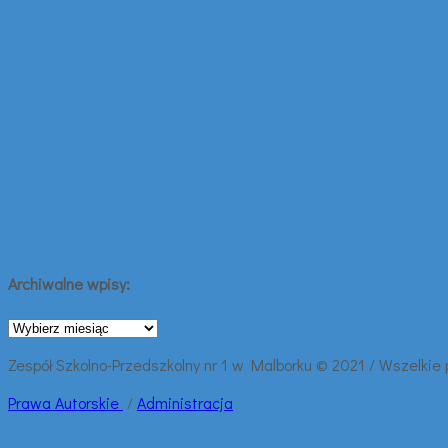
Archiwalne wpisy:
Archiwalne
wpisy:
Zespół Szkolno-Przedszkolny nr 1 w Malborku © 2021 / Wszelkie
Prawa
Autorskie
/
Administracja