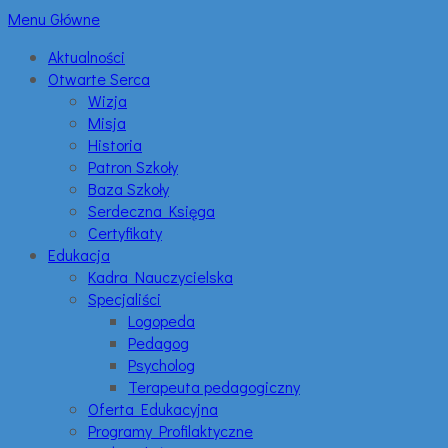
Menu Główne
Aktualności
Otwarte Serca
Wizja
Misja
Historia
Patron Szkoły
Baza Szkoły
Serdeczna Księga
Certyfikaty
Edukacja
Kadra Nauczycielska
Specjaliści
Logopeda
Pedagog
Psycholog
Terapeuta pedagogiczny
Oferta Edukacyjna
Programy Profilaktyczne