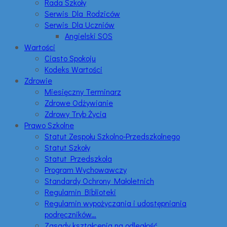
Rada Szkoły
Serwis Dla Rodziców
Serwis Dla Uczniów
Angielski SOS
Wartości
Ciasto Spokoju
Kodeks Wartości
Zdrowie
Miesięczny Terminarz
Zdrowe Odżywianie
Zdrowy Tryb Życia
Prawo Szkolne
Statut Zespołu Szkolno-Przedszkolnego
Statut Szkoły
Statut Przedszkola
Program Wychowawczy
Standardy Ochrony Małoletnich
Regulamin Biblioteki
Regulamin wypożyczania i udostępniania
podręczników…
Zasady kształcenia na odległość