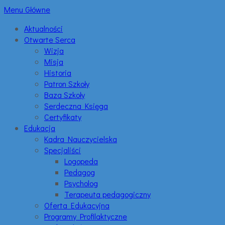
Menu Główne
Aktualności
Otwarte Serca
Wizja
Misja
Historia
Patron Szkoły
Baza Szkoły
Serdeczna Księga
Certyfikaty
Edukacja
Kadra Nauczycielska
Specjaliści
Logopeda
Pedagog
Psycholog
Terapeuta pedagogiczny
Oferta Edukacyjna
Programy Profilaktyczne