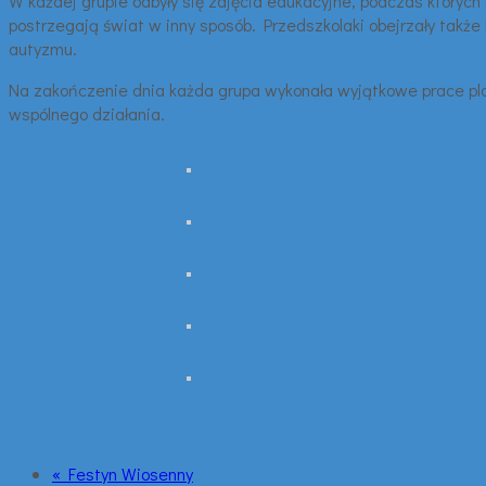
W każdej grupie odbyły się zajęcia edukacyjne, podczas których 
postrzegają świat w inny sposób. Przedszkolaki obejrzały także 
autyzmu.
Na zakończenie dnia każda grupa wykonała wyjątkowe prace plast
wspólnego działania.
« Festyn Wiosenny