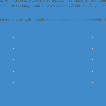
dzieci miały okazję dowiedzieć się, czym jest autyzm i jak możem
krótki film edukacyjny autorstwa Aleksandry Schulz pt. „Autyzm”, 
yczne, w których – zgodnie z przesłaniem dnia – dominował kolor 