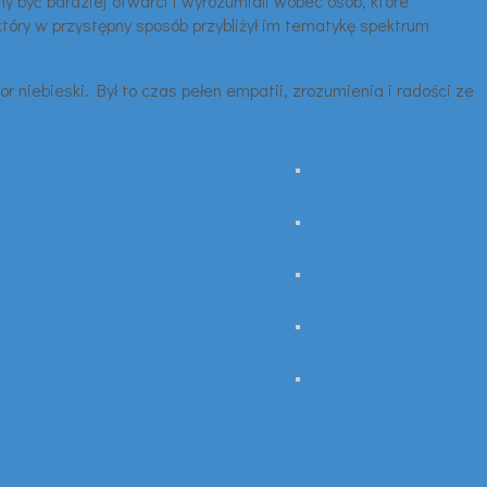
y być bardziej otwarci i wyrozumiali wobec osób, które
który w przystępny sposób przybliżył im tematykę spektrum
niebieski. Był to czas pełen empatii, zrozumienia i radości ze