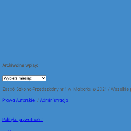
Archiwalne wpisy:
Archiwalne
wpisy:
Zespół Szkolno-Przedszkolny nr 1 w Malborku © 2021 / Wszelkie
Prawa
Autorskie
/
Administracja
Polityka prywatności