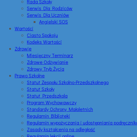
Rada Szkoły
Serwis Dla Rodziców
Serwis Dla Uczniów
Angielski SOS
Wartości
Ciasto Spokoju
Kodeks Wartości
Zdrowie
Miesięczny Terminarz
Zdrowe Odżywianie
Zdrowy Tryb Życia
Prawo Szkolne
Statut Zespołu Szkolno-Przedszkolnego
Statut Szkoły
Statut Przedszkola
Program Wychowawczy
Standardy Ochrony Małoletnich
Regulamin Biblioteki
Regulamin wypożyczania i udostępniania podręczni
Zasady kształcenia na odległość
Regulamin lekcji online