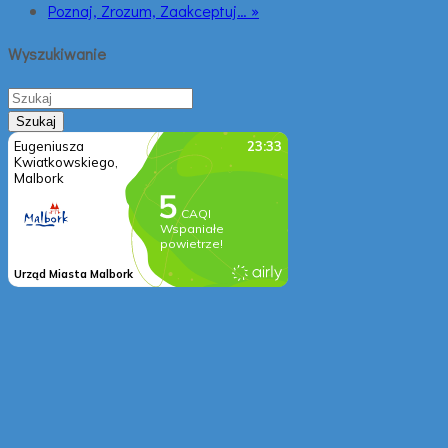
Poznaj, Zrozum, Zaakceptuj… »
Wyszukiwanie