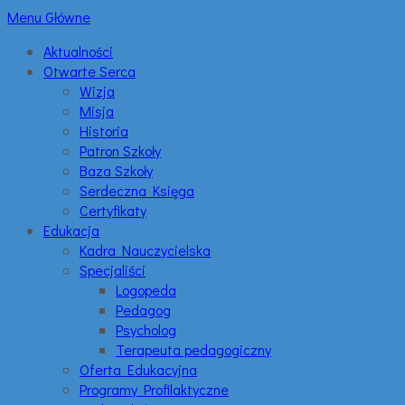
Menu Główne
Aktualności
Otwarte Serca
Wizja
Misja
Historia
Patron Szkoły
Baza Szkoły
Serdeczna Księga
Certyfikaty
Edukacja
Kadra Nauczycielska
Specjaliści
Logopeda
Pedagog
Psycholog
Terapeuta pedagogiczny
Oferta Edukacyjna
Programy Profilaktyczne