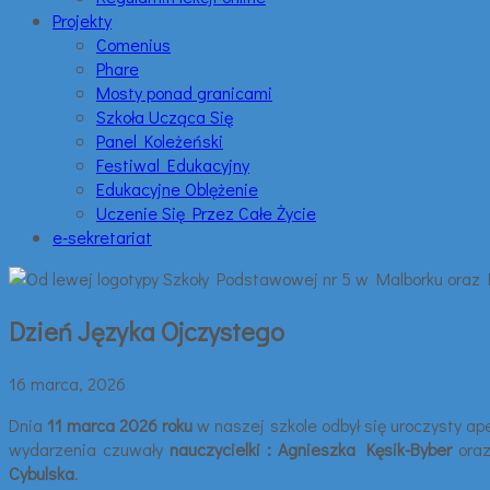
Projekty
Comenius
Phare
Mosty ponad granicami
Szkoła Ucząca Się
Panel Koleżeński
Festiwal Edukacyjny
Edukacyjne Oblężenie
Uczenie Się Przez Całe Życie
e-sekretariat
Dzień Języka Ojczystego
16 marca, 2026
Dnia
11 marca 2026 roku
w naszej szkole odbył się uroczysty a
wydarzenia czuwały
nauczycielki : Agnieszka Kęsik-Byber
ora
Cybulska
.