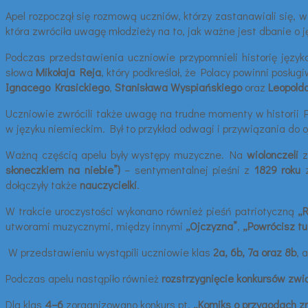
Apel rozpoczął się rozmową uczniów, którzy zastanawiali się, 
która zwróciła uwagę młodzieży na to, jak ważne jest dbanie o 
Podczas przedstawienia uczniowie przypomnieli historię język
słowa
Mikołaja Reja
, który podkreślał, że Polacy powinni posł
Ignacego Krasickiego
,
Stanisława Wyspiańskiego
oraz
Leopolda
Uczniowie zwrócili także uwagę na trudne momenty w historii Po
w języku niemieckim. Był to przykład odwagi i przywiązania do 
Ważną częścią apelu były występy muzyczne. Na
wiolonczeli
z
słoneczkiem na niebie”)
– sentymentalnej pieśni z
1829 roku
z
dołączyły także
nauczycielki
.
W trakcie uroczystości wykonano również pieśń patriotyczną
„R
utworami muzycznymi, między innymi
„Ojczyzna”
,
„Powrócisz tu
W przedstawieniu wystąpili uczniowie klas
2a, 6b, 7a oraz 8b
, 
Podczas apelu nastąpiło również
rozstrzygnięcie konkursów zwi
Dla klas
4–6
zorganizowano konkurs pt.
„Komiks o przygodach z