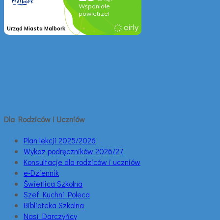
Dla Rodziców i Uczniów
Plan lekcji 2025/2026
Wykaz podręczników 2026/27
Konsultacje dla rodziców i uczniów
e-Dziennik
Świetlica Szkolna
Szef Kuchni Poleca
Biblioteka Szkolna
Nasi Darczyńcy