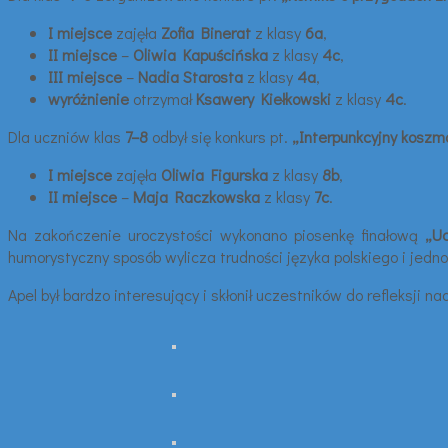
I miejsce
zajęła
Zofia Binerat
z klasy
6a
,
II miejsce
–
Oliwia Kapuścińska
z klasy
4c
,
III miejsce
–
Nadia Starosta
z klasy
4a
,
wyróżnienie
otrzymał
Ksawery Kiełkowski
z klasy
4c
.
Dla uczniów klas
7–8
odbył się konkurs pt.
„Interpunkcyjny koszm
I miejsce
zajęła
Oliwia Figurska
z klasy
8b
,
II miejsce
–
Maja Raczkowska
z klasy
7c
.
Na zakończenie uroczystości wykonano piosenkę finałową
„Uc
humorystyczny sposób wylicza trudności języka polskiego i jedn
Apel był bardzo interesujący i skłonił uczestników do refleksj