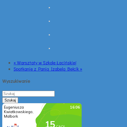
« Warsztaty w Szkole Łacińskiej
Spotkanie z Panią Izabelą Bełcik »
Wyszukiwanie