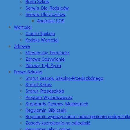
Rada Szkoły
Serwis Dla Rodziców
Serwis Dla Uczniów
Angielski SOS
Wartości
Ciasto Spokoju
Kodeks Wartości
Zdrowie
Miesięczny Terminarz
Zdrowe Odżywianie
Zdrowy Tryb Życia
Prawo Szkolne
Statut Zespołu Szkolno-Przedszkolnego
Statut Szkoły
Statut Przedszkola
Program Wychowawczy
Standardy Ochrony Małoletnich
Regulamin Biblioteki
Regulamin wypożyczania i udostępniania podręczni
Zasady kształcenia na odległość
Regulamin lekcji online