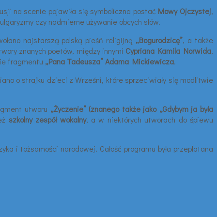
usji na scenie pojawiła się symboliczna postać
Mowy Ojczystej
,
 wulgaryzmy czy nadmierne używanie obcych słów.
ołano najstarszą polską pieśń religijną
„Bogurodzicę”
, a także
 utwory znanych poetów, między innymi
Cypriana Kamila Norwida
,
nie fragmentu
„Pana Tadeusza” Adama Mickiewicza
.
no o strajku dzieci z Wrześni, które sprzeciwiały się modlitwie
ragment utworu
„Życzenie” (znanego także jako „Gdybym ja była
ież
szkolny zespół wokalny
, a w niektórych utworach do śpiewu
języka i tożsamości narodowej. Całość programu była przeplatana