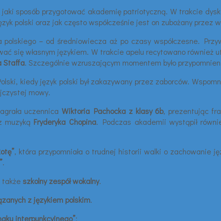
w jaki sposób przygotować akademię patriotyczną. W trakcie dysk
język polski oraz jak często współcześnie jest on zubożany przez
a polskiego – od średniowiecza aż po czasy współczesne. Przyw
ugiwać się własnym językiem. W trakcie apelu recytowano również
 Staffa
. Szczególnie wzruszającym momentem było przypomnie
lski, kiedy język polski był zakazywany przez zaborców. Wspomnia
ojczystej mowy.
agrała uczennica
Wiktoria Pachocka z klasy 6b
, prezentując f
 muzyką
Fryderyka Chopina
. Podczas akademii wystąpił równ
otę”
, która przypomniała o trudnej historii walki o zachowanie 
”
.
a także
szkolny zespół wokalny
.
ązanych z językiem polskim
.
naku interpunkcyjnego”
: