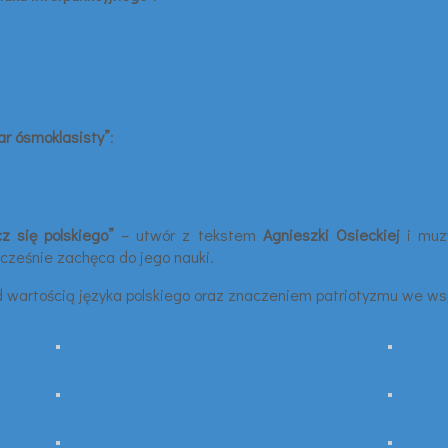
ar ósmoklasisty”
:
z się polskiego”
– utwór z tekstem
Agnieszki Osieckiej
i muz
ocześnie zachęca do jego nauki.
i nad wartością języka polskiego oraz znaczeniem patriotyzmu we 