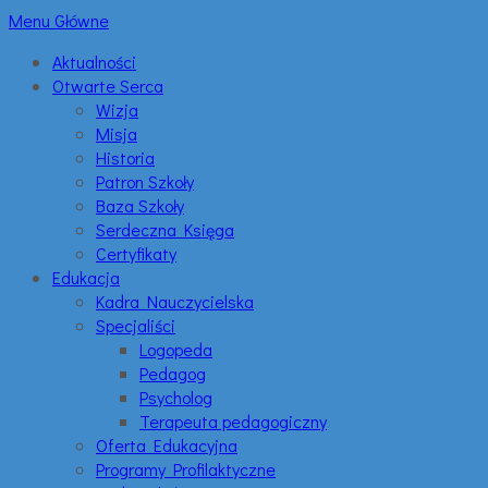
Menu Główne
Aktualności
Otwarte Serca
Wizja
Misja
Historia
Patron Szkoły
Baza Szkoły
Serdeczna Księga
Certyfikaty
Edukacja
Kadra Nauczycielska
Specjaliści
Logopeda
Pedagog
Psycholog
Terapeuta pedagogiczny
Oferta Edukacyjna
Programy Profilaktyczne