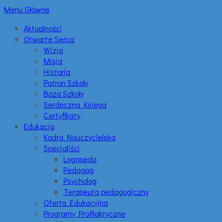
Menu Główne
Aktualności
Otwarte Serca
Wizja
Misja
Historia
Patron Szkoły
Baza Szkoły
Serdeczna Księga
Certyfikaty
Edukacja
Kadra Nauczycielska
Specjaliści
Logopeda
Pedagog
Psycholog
Terapeuta pedagogiczny
Oferta Edukacyjna
Programy Profilaktyczne