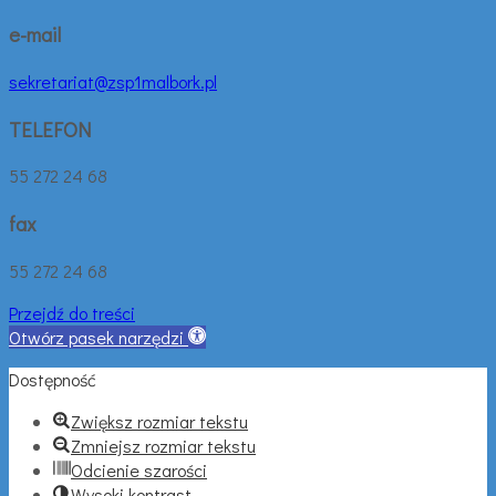
e-mail
sekretariat@zsp1malbork.pl
TELEFON
55 272 24 68
fax
55 272 24 68
Przejdź do treści
Otwórz pasek narzędzi
Dostępność
Zwiększ rozmiar tekstu
Zmniejsz rozmiar tekstu
Odcienie szarości
Wysoki kontrast