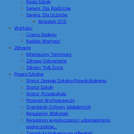
Rada Szkoły
Serwis Dla Rodziców
Serwis Dla Uczniów
Angielski SOS
Wartości
Ciasto Spokoju
Kodeks Wartości
Zdrowie
Miesięczny Terminarz
Zdrowe Odżywianie
Zdrowy Tryb Życia
Prawo Szkolne
Statut Zespołu Szkolno-Przedszkolnego
Statut Szkoły
Statut Przedszkola
Program Wychowawczy
Standardy Ochrony Małoletnich
Regulamin Biblioteki
Regulamin wypożyczania i udostępniania
podręczników…
Zasady kształcenia na odległość