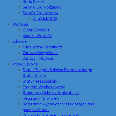
Rada Szkoły
Serwis Dla Rodziców
Serwis Dla Uczniów
Angielski SOS
Wartości
Ciasto Spokoju
Kodeks Wartości
Zdrowie
Miesięczny Terminarz
Zdrowe Odżywianie
Zdrowy Tryb Życia
Prawo Szkolne
Statut Zespołu Szkolno-Przedszkolnego
Statut Szkoły
Statut Przedszkola
Program Wychowawczy
Standardy Ochrony Małoletnich
Regulamin Biblioteki
Regulamin wypożyczania i udostępniania
podręczników…
Zasady kształcenia na odległość