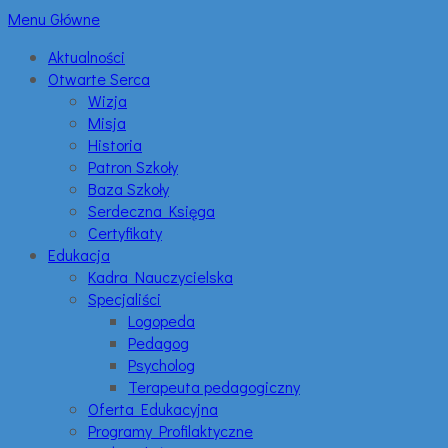
Menu Główne
Aktualności
Otwarte Serca
Wizja
Misja
Historia
Patron Szkoły
Baza Szkoły
Serdeczna Księga
Certyfikaty
Edukacja
Kadra Nauczycielska
Specjaliści
Logopeda
Pedagog
Psycholog
Terapeuta pedagogiczny
Oferta Edukacyjna
Programy Profilaktyczne