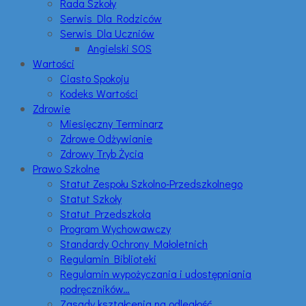
Rada Szkoły
Serwis Dla Rodziców
Serwis Dla Uczniów
Angielski SOS
Wartości
Ciasto Spokoju
Kodeks Wartości
Zdrowie
Miesięczny Terminarz
Zdrowe Odżywianie
Zdrowy Tryb Życia
Prawo Szkolne
Statut Zespołu Szkolno-Przedszkolnego
Statut Szkoły
Statut Przedszkola
Program Wychowawczy
Standardy Ochrony Małoletnich
Regulamin Biblioteki
Regulamin wypożyczania i udostępniania
podręczników…
Zasady kształcenia na odległość