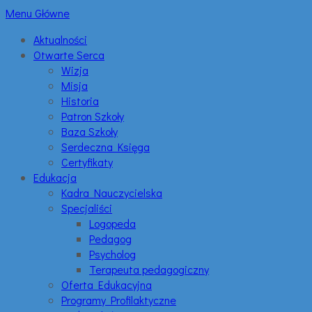
Menu Główne
Aktualności
Otwarte Serca
Wizja
Misja
Historia
Patron Szkoły
Baza Szkoły
Serdeczna Księga
Certyfikaty
Edukacja
Kadra Nauczycielska
Specjaliści
Logopeda
Pedagog
Psycholog
Terapeuta pedagogiczny
Oferta Edukacyjna
Programy Profilaktyczne