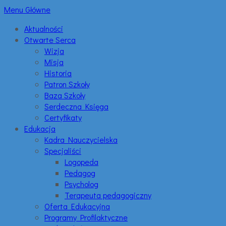
Menu Główne
Aktualności
Otwarte Serca
Wizja
Misja
Historia
Patron Szkoły
Baza Szkoły
Serdeczna Księga
Certyfikaty
Edukacja
Kadra Nauczycielska
Specjaliści
Logopeda
Pedagog
Psycholog
Terapeuta pedagogiczny
Oferta Edukacyjna
Programy Profilaktyczne