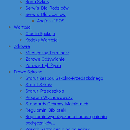
Rada Szkoły
Serwis Dla Rodziców
Serwis Dla Uczniów
Angielski SOS
Wartości
Ciasto Spokoju
Kodeks Wartości
Zdrowie
Miesięczny Terminarz
Zdrowe Odżywianie
Zdrowy Tryb Życia
Prawo Szkolne
Statut Zespołu Szkolno-Przedszkolnego
Statut Szkoły
Statut Przedszkola
Program Wychowawczy
Standardy Ochrony Małoletnich
Regulamin Biblioteki
Regulamin wypożyczania i udostępniania
podręczników…
Zasady kształcenia na odległość