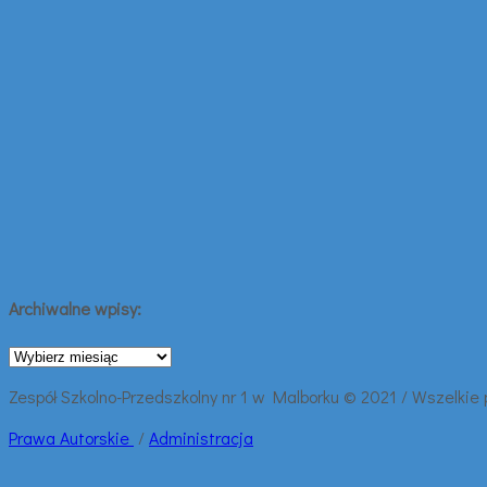
Archiwalne wpisy:
Archiwalne
wpisy:
Zespół Szkolno-Przedszkolny nr 1 w Malborku © 2021 / Wszelkie
Prawa
Autorskie
/
Administracja