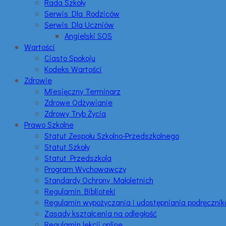
Rada Szkoły
Serwis Dla Rodziców
Serwis Dla Uczniów
Angielski SOS
Wartości
Ciasto Spokoju
Kodeks Wartości
Zdrowie
Miesięczny Terminarz
Zdrowe Odżywianie
Zdrowy Tryb Życia
Prawo Szkolne
Statut Zespołu Szkolno-Przedszkolnego
Statut Szkoły
Statut Przedszkola
Program Wychowawczy
Standardy Ochrony Małoletnich
Regulamin Biblioteki
Regulamin wypożyczania i udostępniania podręczni
Zasady kształcenia na odległość
Regulamin lekcji online