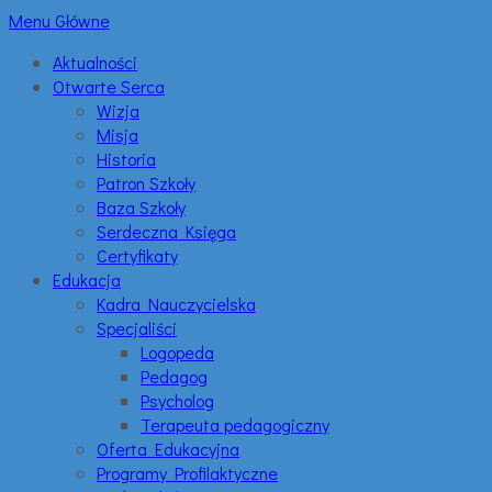
Menu Główne
Aktualności
Otwarte Serca
Wizja
Misja
Historia
Patron Szkoły
Baza Szkoły
Serdeczna Księga
Certyfikaty
Edukacja
Kadra Nauczycielska
Specjaliści
Logopeda
Pedagog
Psycholog
Terapeuta pedagogiczny
Oferta Edukacyjna
Programy Profilaktyczne