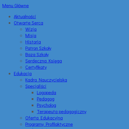
Menu Główne
Aktualności
Otwarte Serca
Wizja
Misja
Historia
Patron Szkoły
Baza Szkoły
Serdeczna Księga
Certyfikaty
Edukacja
Kadra Nauczycielska
Specjaliści
Logopeda
Pedagog
Psycholog
Terapeuta pedagogiczny
Oferta Edukacyjna
Programy Profilaktyczne