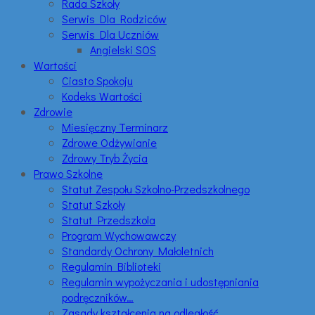
Rada Szkoły
Serwis Dla Rodziców
Serwis Dla Uczniów
Angielski SOS
Wartości
Ciasto Spokoju
Kodeks Wartości
Zdrowie
Miesięczny Terminarz
Zdrowe Odżywianie
Zdrowy Tryb Życia
Prawo Szkolne
Statut Zespołu Szkolno-Przedszkolnego
Statut Szkoły
Statut Przedszkola
Program Wychowawczy
Standardy Ochrony Małoletnich
Regulamin Biblioteki
Regulamin wypożyczania i udostępniania
podręczników…
Zasady kształcenia na odległość