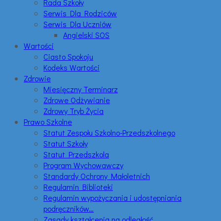
Rada Szkoły
Serwis Dla Rodziców
Serwis Dla Uczniów
Angielski SOS
Wartości
Ciasto Spokoju
Kodeks Wartości
Zdrowie
Miesięczny Terminarz
Zdrowe Odżywianie
Zdrowy Tryb Życia
Prawo Szkolne
Statut Zespołu Szkolno-Przedszkolnego
Statut Szkoły
Statut Przedszkola
Program Wychowawczy
Standardy Ochrony Małoletnich
Regulamin Biblioteki
Regulamin wypożyczania i udostępniania
podręczników…
Zasady kształcenia na odległość