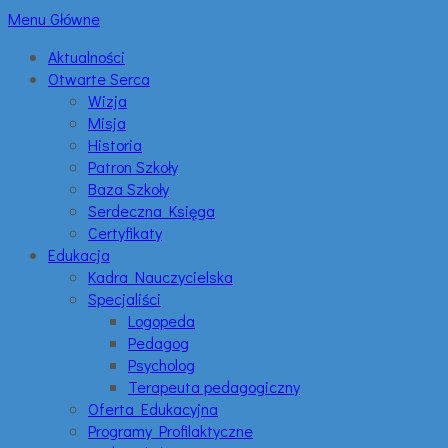
Menu Główne
Aktualności
Otwarte Serca
Wizja
Misja
Historia
Patron Szkoły
Baza Szkoły
Serdeczna Księga
Certyfikaty
Edukacja
Kadra Nauczycielska
Specjaliści
Logopeda
Pedagog
Psycholog
Terapeuta pedagogiczny
Oferta Edukacyjna
Programy Profilaktyczne