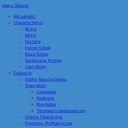
Menu Główne
Aktualności
Otwarte Serca
Wizja
Misja
Historia
Patron Szkoły
Baza Szkoły
Serdeczna Księga
Certyfikaty
Edukacja
Kadra Nauczycielska
Specjaliści
Logopeda
Pedagog
Psycholog
Terapeuta pedagogiczny
Oferta Edukacyjna
Programy Profilaktyczne