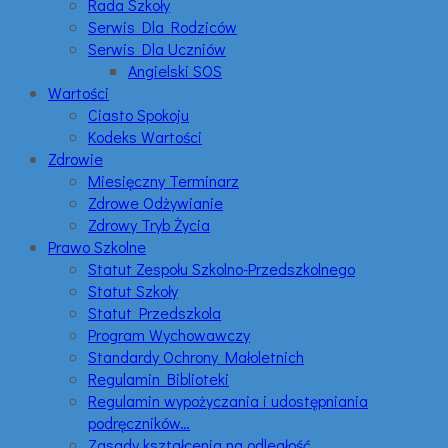
Rada Szkoły
Serwis Dla Rodziców
Serwis Dla Uczniów
Angielski SOS
Wartości
Ciasto Spokoju
Kodeks Wartości
Zdrowie
Miesięczny Terminarz
Zdrowe Odżywianie
Zdrowy Tryb Życia
Prawo Szkolne
Statut Zespołu Szkolno-Przedszkolnego
Statut Szkoły
Statut Przedszkola
Program Wychowawczy
Standardy Ochrony Małoletnich
Regulamin Biblioteki
Regulamin wypożyczania i udostępniania
podręczników…
Zasady kształcenia na odległość