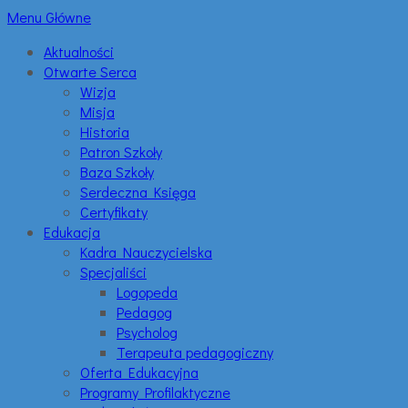
Menu Główne
Aktualności
Otwarte Serca
Wizja
Misja
Historia
Patron Szkoły
Baza Szkoły
Serdeczna Księga
Certyfikaty
Edukacja
Kadra Nauczycielska
Specjaliści
Logopeda
Pedagog
Psycholog
Terapeuta pedagogiczny
Oferta Edukacyjna
Programy Profilaktyczne