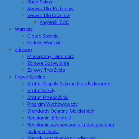
Rada Szkoły
Serwis Dla Rodziców
Serwis Dla Uczniów
Angielski SOS
Wartości
Ciasto Spokoju
Kodeks Wartości
Zdrowie
Miesięczny Terminarz
Zdrowe Odżywianie
Zdrowy Tryb Życia
Prawo Szkolne
Statut Zespołu Szkolno-Przedszkolnego
Statut Szkoły
Statut Przedszkola
Program Wychowawczy
Standardy Ochrony Małoletnich
Regulamin Biblioteki
Regulamin wypożyczania i udostępniania
podręczników…
Zasady kształcenia na odległość