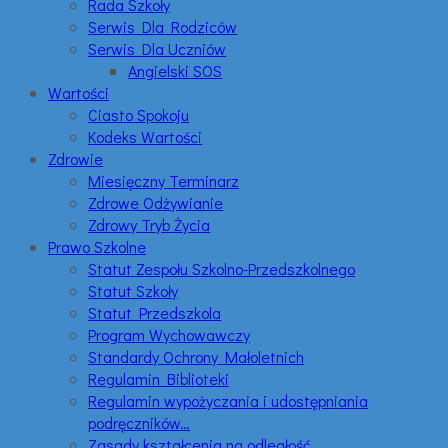
Rada Szkoły
Serwis Dla Rodziców
Serwis Dla Uczniów
Angielski SOS
Wartości
Ciasto Spokoju
Kodeks Wartości
Zdrowie
Miesięczny Terminarz
Zdrowe Odżywianie
Zdrowy Tryb Życia
Prawo Szkolne
Statut Zespołu Szkolno-Przedszkolnego
Statut Szkoły
Statut Przedszkola
Program Wychowawczy
Standardy Ochrony Małoletnich
Regulamin Biblioteki
Regulamin wypożyczania i udostępniania
podręczników…
Zasady kształcenia na odległość