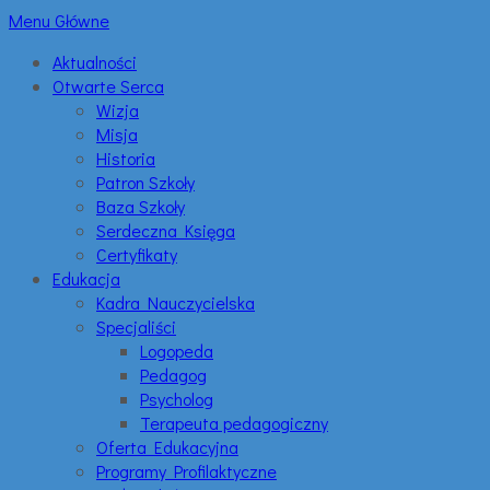
Menu Główne
Aktualności
Otwarte Serca
Wizja
Misja
Historia
Patron Szkoły
Baza Szkoły
Serdeczna Księga
Certyfikaty
Edukacja
Kadra Nauczycielska
Specjaliści
Logopeda
Pedagog
Psycholog
Terapeuta pedagogiczny
Oferta Edukacyjna
Programy Profilaktyczne