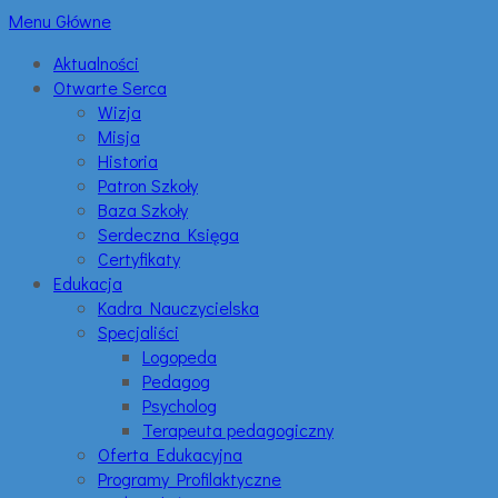
Menu Główne
Aktualności
Otwarte Serca
Wizja
Misja
Historia
Patron Szkoły
Baza Szkoły
Serdeczna Księga
Certyfikaty
Edukacja
Kadra Nauczycielska
Specjaliści
Logopeda
Pedagog
Psycholog
Terapeuta pedagogiczny
Oferta Edukacyjna
Programy Profilaktyczne