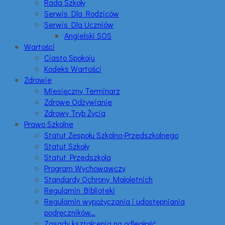
Rada Szkoły
Serwis Dla Rodziców
Serwis Dla Uczniów
Angielski SOS
Wartości
Ciasto Spokoju
Kodeks Wartości
Zdrowie
Miesięczny Terminarz
Zdrowe Odżywianie
Zdrowy Tryb Życia
Prawo Szkolne
Statut Zespołu Szkolno-Przedszkolnego
Statut Szkoły
Statut Przedszkola
Program Wychowawczy
Standardy Ochrony Małoletnich
Regulamin Biblioteki
Regulamin wypożyczania i udostępniania
podręczników…
Zasady kształcenia na odległość