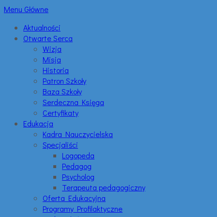
Menu Główne
Aktualności
Otwarte Serca
Wizja
Misja
Historia
Patron Szkoły
Baza Szkoły
Serdeczna Księga
Certyfikaty
Edukacja
Kadra Nauczycielska
Specjaliści
Logopeda
Pedagog
Psycholog
Terapeuta pedagogiczny
Oferta Edukacyjna
Programy Profilaktyczne