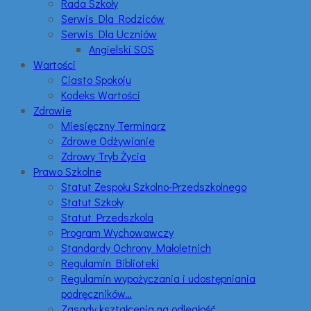
Rada Szkoły
Serwis Dla Rodziców
Serwis Dla Uczniów
Angielski SOS
Wartości
Ciasto Spokoju
Kodeks Wartości
Zdrowie
Miesięczny Terminarz
Zdrowe Odżywianie
Zdrowy Tryb Życia
Prawo Szkolne
Statut Zespołu Szkolno-Przedszkolnego
Statut Szkoły
Statut Przedszkola
Program Wychowawczy
Standardy Ochrony Małoletnich
Regulamin Biblioteki
Regulamin wypożyczania i udostępniania
podręczników…
Zasady kształcenia na odległość