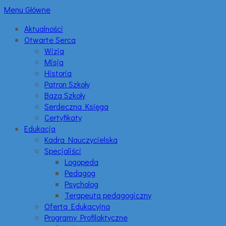
Menu Główne
Aktualności
Otwarte Serca
Wizja
Misja
Historia
Patron Szkoły
Baza Szkoły
Serdeczna Księga
Certyfikaty
Edukacja
Kadra Nauczycielska
Specjaliści
Logopeda
Pedagog
Psycholog
Terapeuta pedagogiczny
Oferta Edukacyjna
Programy Profilaktyczne