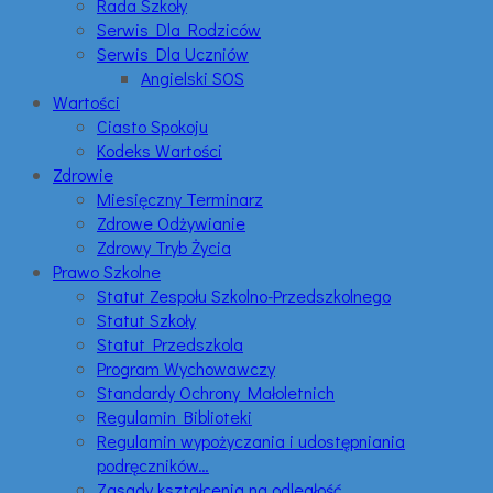
Rada Szkoły
Serwis Dla Rodziców
Serwis Dla Uczniów
Angielski SOS
Wartości
Ciasto Spokoju
Kodeks Wartości
Zdrowie
Miesięczny Terminarz
Zdrowe Odżywianie
Zdrowy Tryb Życia
Prawo Szkolne
Statut Zespołu Szkolno-Przedszkolnego
Statut Szkoły
Statut Przedszkola
Program Wychowawczy
Standardy Ochrony Małoletnich
Regulamin Biblioteki
Regulamin wypożyczania i udostępniania
podręczników…
Zasady kształcenia na odległość