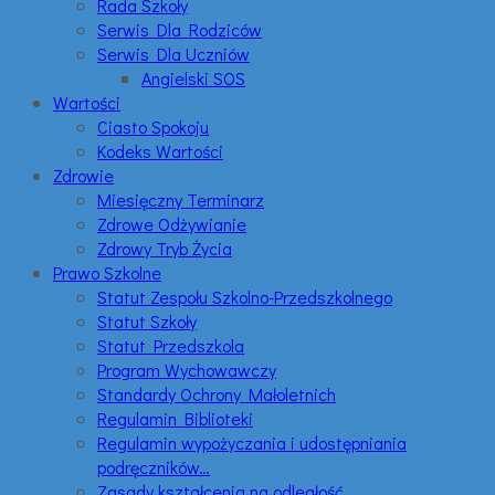
Rada Szkoły
Serwis Dla Rodziców
Serwis Dla Uczniów
Angielski SOS
Wartości
Ciasto Spokoju
Kodeks Wartości
Zdrowie
Miesięczny Terminarz
Zdrowe Odżywianie
Zdrowy Tryb Życia
Prawo Szkolne
Statut Zespołu Szkolno-Przedszkolnego
Statut Szkoły
Statut Przedszkola
Program Wychowawczy
Standardy Ochrony Małoletnich
Regulamin Biblioteki
Regulamin wypożyczania i udostępniania
podręczników…
Zasady kształcenia na odległość