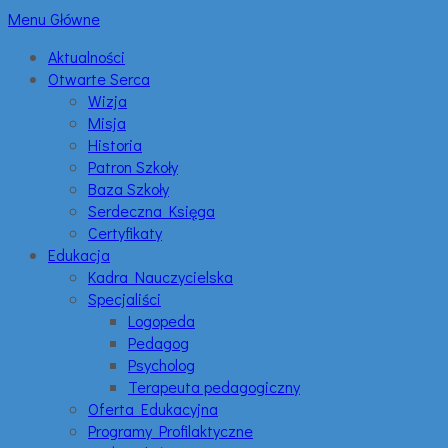
Menu Główne
Aktualności
Otwarte Serca
Wizja
Misja
Historia
Patron Szkoły
Baza Szkoły
Serdeczna Księga
Certyfikaty
Edukacja
Kadra Nauczycielska
Specjaliści
Logopeda
Pedagog
Psycholog
Terapeuta pedagogiczny
Oferta Edukacyjna
Programy Profilaktyczne