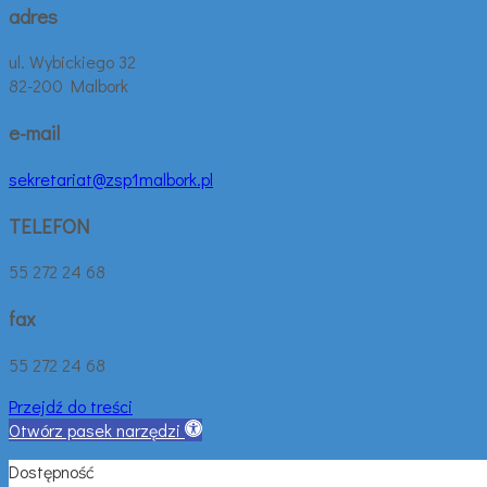
adres
ul. Wybickiego 32
82-200 Malbork
e-mail
sekretariat@zsp1malbork.pl
TELEFON
55 272 24 68
fax
55 272 24 68
Przejdź do treści
Otwórz pasek narzędzi
Dostępność