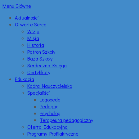
Menu Główne
Aktualności
Otwarte Serca
Wizja
Misja
Historia
Patron Szkoły
Baza Szkoły
Serdeczna Księga
Certyfikaty
Edukacja
Kadra Nauczycielska
Specjaliści
Logopeda
Pedagog
Psycholog
Terapeuta pedagogiczny
Oferta Edukacyjna
Programy Profilaktyczne