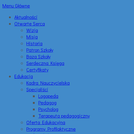
Menu Główne
Aktualności
Otwarte Serca
Wizja
Misja
Historia
Patron Szkoły
Baza Szkoły
Serdeczna Księga
Certyfikaty
Edukacja
Kadra Nauczycielska
Specjaliści
Logopeda
Pedagog
Psycholog
Terapeuta pedagogiczny
Oferta Edukacyjna
Programy Profilaktyczne