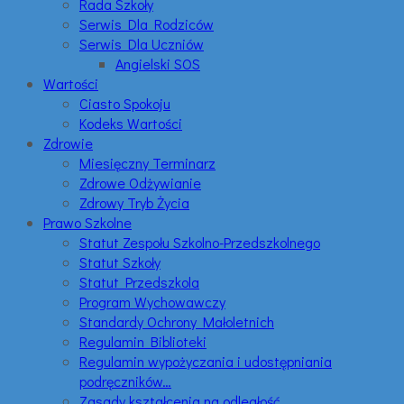
Rada Szkoły
Serwis Dla Rodziców
Serwis Dla Uczniów
Angielski SOS
Wartości
Ciasto Spokoju
Kodeks Wartości
Zdrowie
Miesięczny Terminarz
Zdrowe Odżywianie
Zdrowy Tryb Życia
Prawo Szkolne
Statut Zespołu Szkolno-Przedszkolnego
Statut Szkoły
Statut Przedszkola
Program Wychowawczy
Standardy Ochrony Małoletnich
Regulamin Biblioteki
Regulamin wypożyczania i udostępniania
podręczników…
Zasady kształcenia na odległość