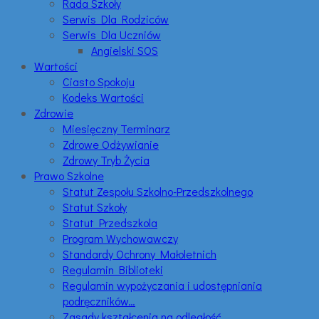
Rada Szkoły
Serwis Dla Rodziców
Serwis Dla Uczniów
Angielski SOS
Wartości
Ciasto Spokoju
Kodeks Wartości
Zdrowie
Miesięczny Terminarz
Zdrowe Odżywianie
Zdrowy Tryb Życia
Prawo Szkolne
Statut Zespołu Szkolno-Przedszkolnego
Statut Szkoły
Statut Przedszkola
Program Wychowawczy
Standardy Ochrony Małoletnich
Regulamin Biblioteki
Regulamin wypożyczania i udostępniania
podręczników…
Zasady kształcenia na odległość