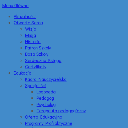
Menu Główne
Aktualności
Otwarte Serca
Wizja
Misja
Historia
Patron Szkoły
Baza Szkoły
Serdeczna Księga
Certyfikaty
Edukacja
Kadra Nauczycielska
Specjaliści
Logopeda
Pedagog
Psycholog
Terapeuta pedagogiczny
Oferta Edukacyjna
Programy Profilaktyczne