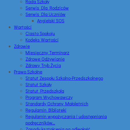
Rada Szkoły
Serwis Dla Rodziców
Serwis Dla Uczniów
Angielski SOS
Wartości
Ciasto Spokoju
Kodeks Wartości
Zdrowie
Miesięczny Terminarz
Zdrowe Odżywianie
Zdrowy Tryb Życia
Prawo Szkolne
Statut Zespołu Szkolno-Przedszkolnego
Statut Szkoły
Statut Przedszkola
Program Wychowawczy
Standardy Ochrony Małoletnich
Regulamin Biblioteki
Regulamin wypożyczania i udostępniania
podręczników…
Zasady kształcenia na odległość