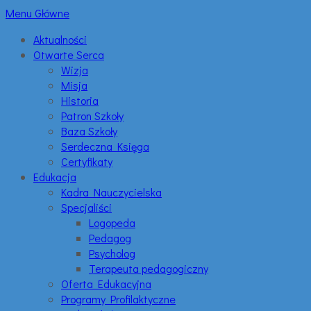
Menu Główne
Aktualności
Otwarte Serca
Wizja
Misja
Historia
Patron Szkoły
Baza Szkoły
Serdeczna Księga
Certyfikaty
Edukacja
Kadra Nauczycielska
Specjaliści
Logopeda
Pedagog
Psycholog
Terapeuta pedagogiczny
Oferta Edukacyjna
Programy Profilaktyczne