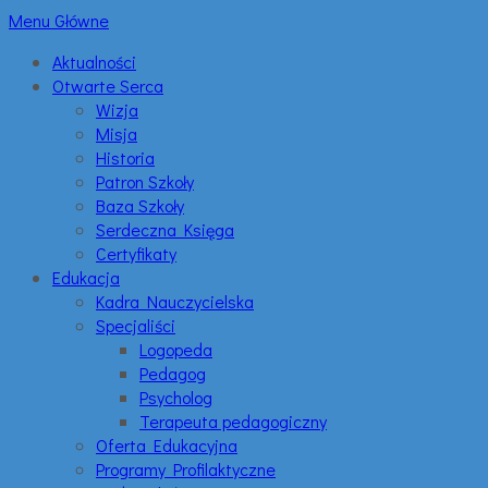
Menu Główne
Aktualności
Otwarte Serca
Wizja
Misja
Historia
Patron Szkoły
Baza Szkoły
Serdeczna Księga
Certyfikaty
Edukacja
Kadra Nauczycielska
Specjaliści
Logopeda
Pedagog
Psycholog
Terapeuta pedagogiczny
Oferta Edukacyjna
Programy Profilaktyczne