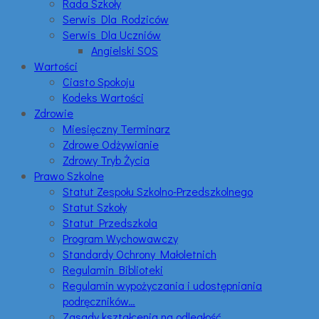
Rada Szkoły
Serwis Dla Rodziców
Serwis Dla Uczniów
Angielski SOS
Wartości
Ciasto Spokoju
Kodeks Wartości
Zdrowie
Miesięczny Terminarz
Zdrowe Odżywianie
Zdrowy Tryb Życia
Prawo Szkolne
Statut Zespołu Szkolno-Przedszkolnego
Statut Szkoły
Statut Przedszkola
Program Wychowawczy
Standardy Ochrony Małoletnich
Regulamin Biblioteki
Regulamin wypożyczania i udostępniania
podręczników…
Zasady kształcenia na odległość