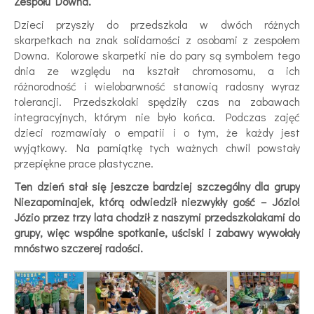
Zespołu Downa.
Dzieci przyszły do przedszkola w dwóch różnych
skarpetkach na znak solidarności z osobami z zespołem
Downa. Kolorowe skarpetki nie do pary są symbolem tego
dnia ze względu na kształt chromosomu, a ich
różnorodność i wielobarwność stanowią radosny wyraz
tolerancji. Przedszkolaki spędziły czas na zabawach
integracyjnych, którym nie było końca. Podczas zajęć
dzieci rozmawiały o empatii i o tym, że każdy jest
wyjątkowy. Na pamiątkę tych ważnych chwil powstały
przepiękne prace plastyczne.
Ten dzień stał się jeszcze bardziej szczególny dla grupy
Niezapominajek, którą odwiedził niezwykły gość – Józio!
Józio przez trzy lata chodził z naszymi przedszkolakami do
grupy, więc wspólne spotkanie, uściski i zabawy wywołały
mnóstwo szczerej radości.