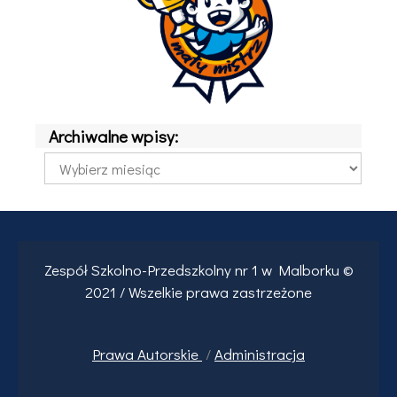
Archiwalne wpisy:
Archiwalne
wpisy:
Zespół Szkolno-Przedszkolny nr 1 w Malborku ©
2021 / Wszelkie prawa zastrzeżone
Prawa
Autorskie
/
Administracja