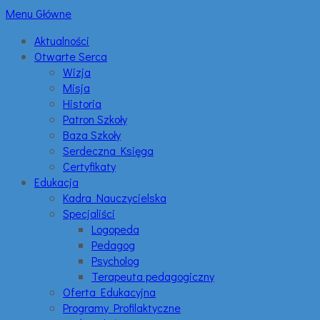
Menu Główne
Aktualności
Otwarte Serca
Wizja
Misja
Historia
Patron Szkoły
Baza Szkoły
Serdeczna Księga
Certyfikaty
Edukacja
Kadra Nauczycielska
Specjaliści
Logopeda
Pedagog
Psycholog
Terapeuta pedagogiczny
Oferta Edukacyjna
Programy Profilaktyczne