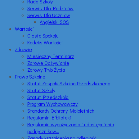
Rada Szkoły
Serwis Dla Rodziców
Serwis Dla Uczniów
Angielski SOS
Wartości
Ciasto Spokoju
Kodeks Wartości
Zdrowie
Miesięczny Terminarz
Zdrowe Odżywianie
Zdrowy Tryb Życia
Prawo Szkolne
Statut Zespołu Szkolno-Przedszkolnego
Statut Szkoły
Statut Przedszkola
Program Wychowawczy
Standardy Ochrony Małoletnich
Regulamin Biblioteki
Regulamin wypożyczania i udostępniania
podręczników…
Zasady kształcenia na odległość