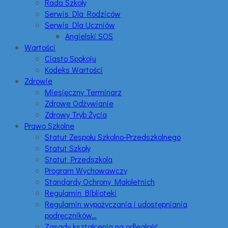
Rada Szkoły
Serwis Dla Rodziców
Serwis Dla Uczniów
Angielski SOS
Wartości
Ciasto Spokoju
Kodeks Wartości
Zdrowie
Miesięczny Terminarz
Zdrowe Odżywianie
Zdrowy Tryb Życia
Prawo Szkolne
Statut Zespołu Szkolno-Przedszkolnego
Statut Szkoły
Statut Przedszkola
Program Wychowawczy
Standardy Ochrony Małoletnich
Regulamin Biblioteki
Regulamin wypożyczania i udostępniania
podręczników…
Zasady kształcenia na odległość