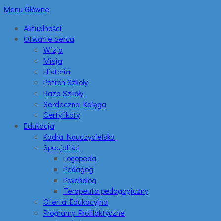
Menu Główne
Aktualności
Otwarte Serca
Wizja
Misja
Historia
Patron Szkoły
Baza Szkoły
Serdeczna Księga
Certyfikaty
Edukacja
Kadra Nauczycielska
Specjaliści
Logopeda
Pedagog
Psycholog
Terapeuta pedagogiczny
Oferta Edukacyjna
Programy Profilaktyczne