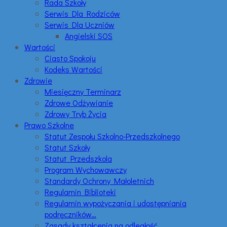
Rada Szkoły
Serwis Dla Rodziców
Serwis Dla Uczniów
Angielski SOS
Wartości
Ciasto Spokoju
Kodeks Wartości
Zdrowie
Miesięczny Terminarz
Zdrowe Odżywianie
Zdrowy Tryb Życia
Prawo Szkolne
Statut Zespołu Szkolno-Przedszkolnego
Statut Szkoły
Statut Przedszkola
Program Wychowawczy
Standardy Ochrony Małoletnich
Regulamin Biblioteki
Regulamin wypożyczania i udostępniania
podręczników…
Zasady kształcenia na odległość