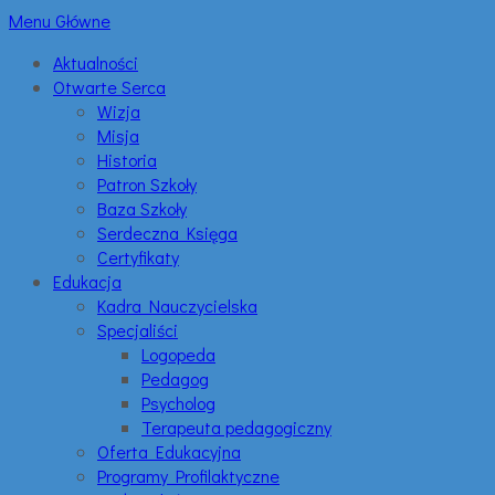
Menu Główne
Aktualności
Otwarte Serca
Wizja
Misja
Historia
Patron Szkoły
Baza Szkoły
Serdeczna Księga
Certyfikaty
Edukacja
Kadra Nauczycielska
Specjaliści
Logopeda
Pedagog
Psycholog
Terapeuta pedagogiczny
Oferta Edukacyjna
Programy Profilaktyczne