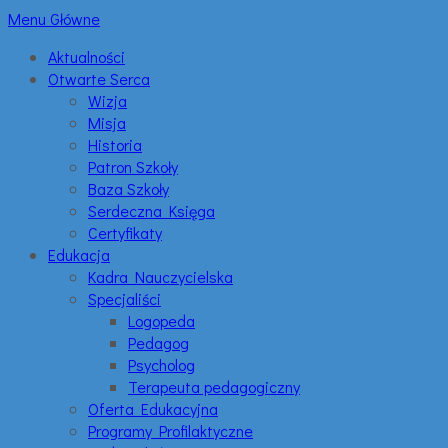
Menu Główne
Aktualności
Otwarte Serca
Wizja
Misja
Historia
Patron Szkoły
Baza Szkoły
Serdeczna Księga
Certyfikaty
Edukacja
Kadra Nauczycielska
Specjaliści
Logopeda
Pedagog
Psycholog
Terapeuta pedagogiczny
Oferta Edukacyjna
Programy Profilaktyczne