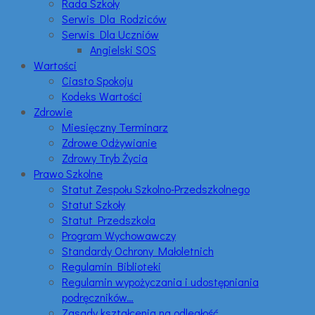
Rada Szkoły
Serwis Dla Rodziców
Serwis Dla Uczniów
Angielski SOS
Wartości
Ciasto Spokoju
Kodeks Wartości
Zdrowie
Miesięczny Terminarz
Zdrowe Odżywianie
Zdrowy Tryb Życia
Prawo Szkolne
Statut Zespołu Szkolno-Przedszkolnego
Statut Szkoły
Statut Przedszkola
Program Wychowawczy
Standardy Ochrony Małoletnich
Regulamin Biblioteki
Regulamin wypożyczania i udostępniania
podręczników…
Zasady kształcenia na odległość