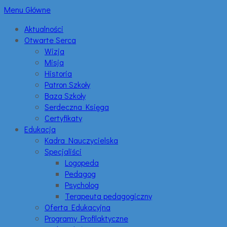
Menu Główne
Aktualności
Otwarte Serca
Wizja
Misja
Historia
Patron Szkoły
Baza Szkoły
Serdeczna Księga
Certyfikaty
Edukacja
Kadra Nauczycielska
Specjaliści
Logopeda
Pedagog
Psycholog
Terapeuta pedagogiczny
Oferta Edukacyjna
Programy Profilaktyczne