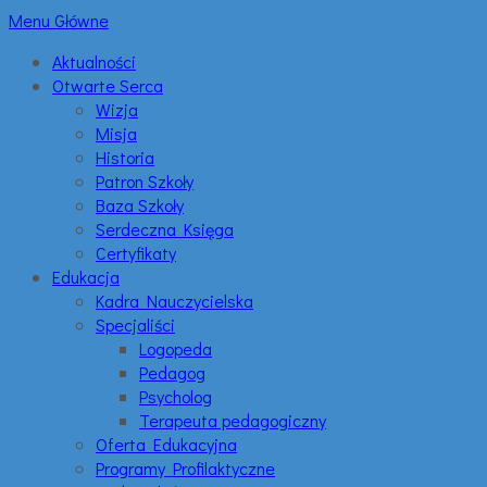
Menu Główne
Aktualności
Otwarte Serca
Wizja
Misja
Historia
Patron Szkoły
Baza Szkoły
Serdeczna Księga
Certyfikaty
Edukacja
Kadra Nauczycielska
Specjaliści
Logopeda
Pedagog
Psycholog
Terapeuta pedagogiczny
Oferta Edukacyjna
Programy Profilaktyczne