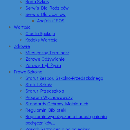
Rada Szkoły
Serwis Dla Rodziców
Serwis Dla Uczniów
Angielski SOS
Wartości
Ciasto Spokoju
Kodeks Wartości
Zdrowie
Miesięczny Terminarz
Zdrowe Odżywianie
Zdrowy Tryb Życia
Prawo Szkolne
Statut Zespołu Szkolno-Przedszkolnego
Statut Szkoły
Statut Przedszkola
Program Wychowawczy
Standardy Ochrony Małoletnich
Regulamin Biblioteki
Regulamin wypożyczania i udostępniania
podręczników…
Zasady kształcenia na odległość