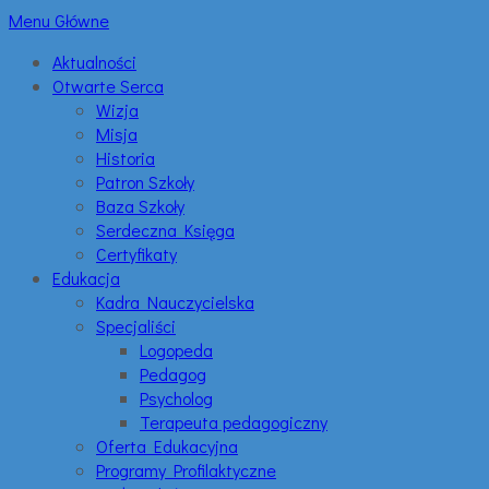
Menu Główne
Aktualności
Otwarte Serca
Wizja
Misja
Historia
Patron Szkoły
Baza Szkoły
Serdeczna Księga
Certyfikaty
Edukacja
Kadra Nauczycielska
Specjaliści
Logopeda
Pedagog
Psycholog
Terapeuta pedagogiczny
Oferta Edukacyjna
Programy Profilaktyczne