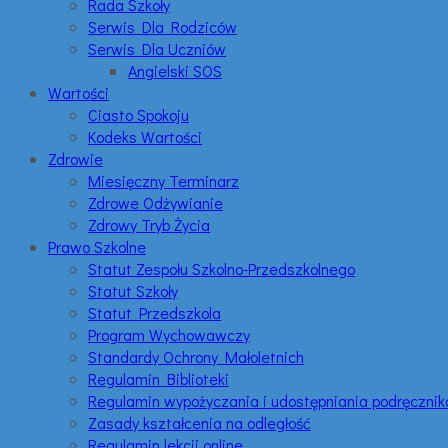
Rada Szkoły
Serwis Dla Rodziców
Serwis Dla Uczniów
Angielski SOS
Wartości
Ciasto Spokoju
Kodeks Wartości
Zdrowie
Miesięczny Terminarz
Zdrowe Odżywianie
Zdrowy Tryb Życia
Prawo Szkolne
Statut Zespołu Szkolno-Przedszkolnego
Statut Szkoły
Statut Przedszkola
Program Wychowawczy
Standardy Ochrony Małoletnich
Regulamin Biblioteki
Regulamin wypożyczania i udostępniania podręczni
Zasady kształcenia na odległość
Regulamin lekcji online