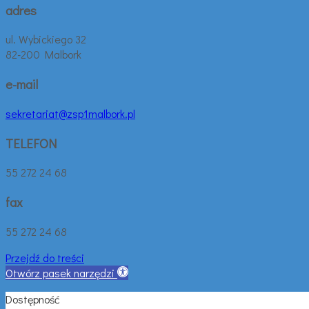
adres
ul. Wybickiego 32
82-200 Malbork
e-mail
sekretariat@zsp1malbork.pl
TELEFON
55 272 24 68
fax
55 272 24 68
Przejdź do treści
Otwórz pasek narzędzi
Dostępność