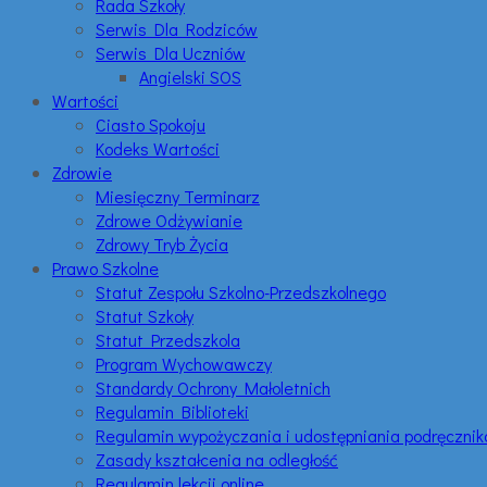
Rada Szkoły
Serwis Dla Rodziców
Serwis Dla Uczniów
Angielski SOS
Wartości
Ciasto Spokoju
Kodeks Wartości
Zdrowie
Miesięczny Terminarz
Zdrowe Odżywianie
Zdrowy Tryb Życia
Prawo Szkolne
Statut Zespołu Szkolno-Przedszkolnego
Statut Szkoły
Statut Przedszkola
Program Wychowawczy
Standardy Ochrony Małoletnich
Regulamin Biblioteki
Regulamin wypożyczania i udostępniania podręczni
Zasady kształcenia na odległość
Regulamin lekcji online