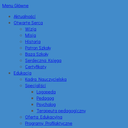
Menu Główne
Aktualności
Otwarte Serca
Wizja
Misja
Historia
Patron Szkoły
Baza Szkoły
Serdeczna Księga
Certyfikaty
Edukacja
Kadra Nauczycielska
Specjaliści
Logopeda
Pedagog
Psycholog
Terapeuta pedagogiczny
Oferta Edukacyjna
Programy Profilaktyczne