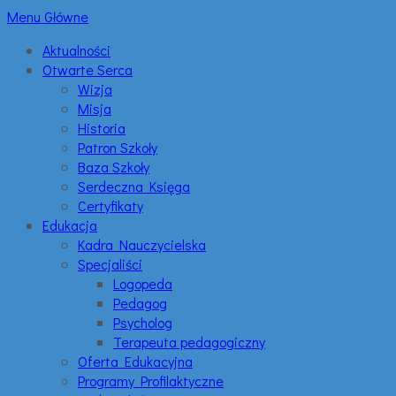
Menu Główne
Aktualności
Otwarte Serca
Wizja
Misja
Historia
Patron Szkoły
Baza Szkoły
Serdeczna Księga
Certyfikaty
Edukacja
Kadra Nauczycielska
Specjaliści
Logopeda
Pedagog
Psycholog
Terapeuta pedagogiczny
Oferta Edukacyjna
Programy Profilaktyczne