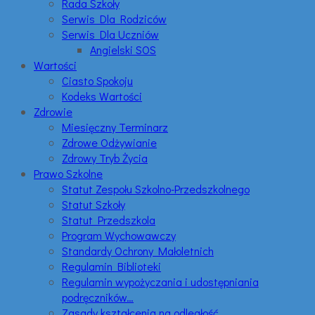
Rada Szkoły
Serwis Dla Rodziców
Serwis Dla Uczniów
Angielski SOS
Wartości
Ciasto Spokoju
Kodeks Wartości
Zdrowie
Miesięczny Terminarz
Zdrowe Odżywianie
Zdrowy Tryb Życia
Prawo Szkolne
Statut Zespołu Szkolno-Przedszkolnego
Statut Szkoły
Statut Przedszkola
Program Wychowawczy
Standardy Ochrony Małoletnich
Regulamin Biblioteki
Regulamin wypożyczania i udostępniania
podręczników…
Zasady kształcenia na odległość