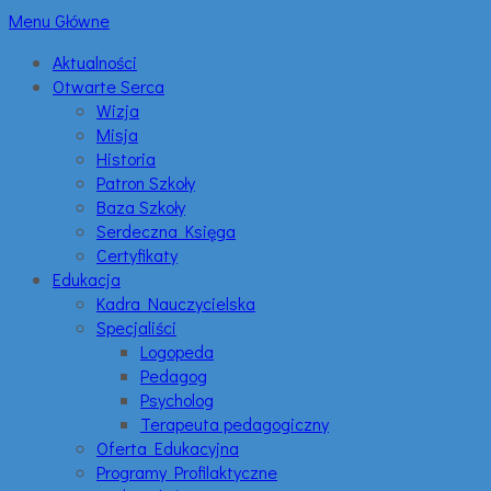
Menu Główne
Aktualności
Otwarte Serca
Wizja
Misja
Historia
Patron Szkoły
Baza Szkoły
Serdeczna Księga
Certyfikaty
Edukacja
Kadra Nauczycielska
Specjaliści
Logopeda
Pedagog
Psycholog
Terapeuta pedagogiczny
Oferta Edukacyjna
Programy Profilaktyczne