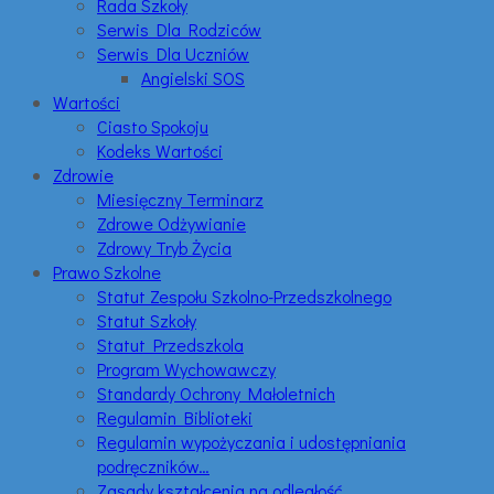
Rada Szkoły
Serwis Dla Rodziców
Serwis Dla Uczniów
Angielski SOS
Wartości
Ciasto Spokoju
Kodeks Wartości
Zdrowie
Miesięczny Terminarz
Zdrowe Odżywianie
Zdrowy Tryb Życia
Prawo Szkolne
Statut Zespołu Szkolno-Przedszkolnego
Statut Szkoły
Statut Przedszkola
Program Wychowawczy
Standardy Ochrony Małoletnich
Regulamin Biblioteki
Regulamin wypożyczania i udostępniania
podręczników…
Zasady kształcenia na odległość