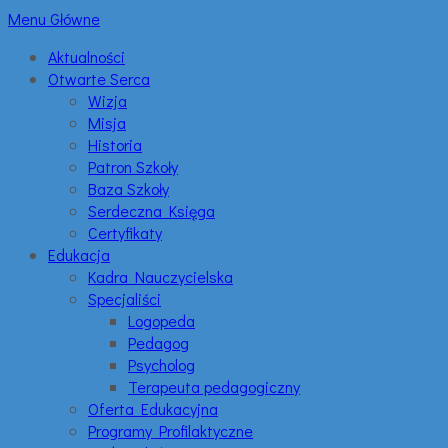
Menu Główne
Aktualności
Otwarte Serca
Wizja
Misja
Historia
Patron Szkoły
Baza Szkoły
Serdeczna Księga
Certyfikaty
Edukacja
Kadra Nauczycielska
Specjaliści
Logopeda
Pedagog
Psycholog
Terapeuta pedagogiczny
Oferta Edukacyjna
Programy Profilaktyczne