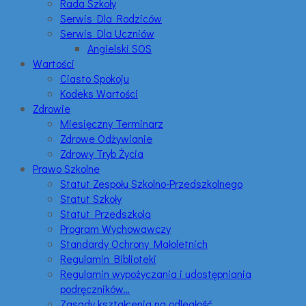
Rada Szkoły
Serwis Dla Rodziców
Serwis Dla Uczniów
Angielski SOS
Wartości
Ciasto Spokoju
Kodeks Wartości
Zdrowie
Miesięczny Terminarz
Zdrowe Odżywianie
Zdrowy Tryb Życia
Prawo Szkolne
Statut Zespołu Szkolno-Przedszkolnego
Statut Szkoły
Statut Przedszkola
Program Wychowawczy
Standardy Ochrony Małoletnich
Regulamin Biblioteki
Regulamin wypożyczania i udostępniania
podręczników…
Zasady kształcenia na odległość