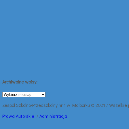
Archiwalne wpisy:
Archiwalne
wpisy:
Zespół Szkolno-Przedszkolny nr 1 w Malborku © 2021 / Wszelkie
Prawa
Autorskie
/
Administracja