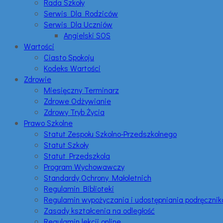
Rada Szkoły
Serwis Dla Rodziców
Serwis Dla Uczniów
Angielski SOS
Wartości
Ciasto Spokoju
Kodeks Wartości
Zdrowie
Miesięczny Terminarz
Zdrowe Odżywianie
Zdrowy Tryb Życia
Prawo Szkolne
Statut Zespołu Szkolno-Przedszkolnego
Statut Szkoły
Statut Przedszkola
Program Wychowawczy
Standardy Ochrony Małoletnich
Regulamin Biblioteki
Regulamin wypożyczania i udostępniania podręczni
Zasady kształcenia na odległość
Regulamin lekcji online