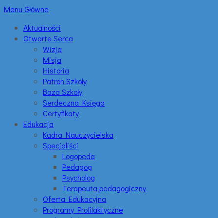
Menu Główne
Aktualności
Otwarte Serca
Wizja
Misja
Historia
Patron Szkoły
Baza Szkoły
Serdeczna Księga
Certyfikaty
Edukacja
Kadra Nauczycielska
Specjaliści
Logopeda
Pedagog
Psycholog
Terapeuta pedagogiczny
Oferta Edukacyjna
Programy Profilaktyczne