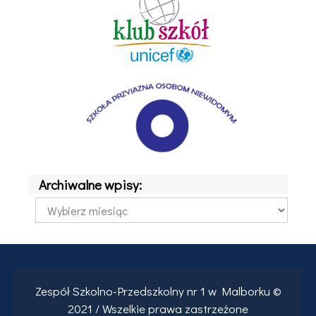
Archiwalne wpisy:
Archiwalne
wpisy:
Zespół Szkolno-Przedszkolny nr 1 w Malborku ©
2021 / Wszelkie prawa zastrzeżone