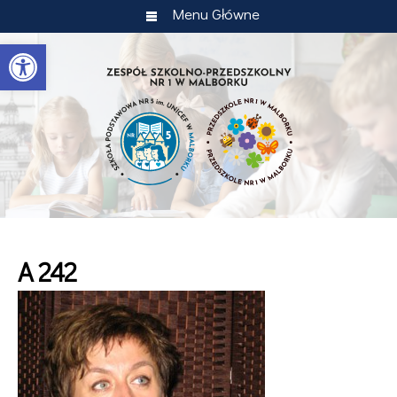
Menu Główne
Otwórz pasek narzędzi
A 242